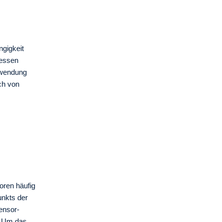
ngigkeit
Messen
rwendung
ch von
ren häufig
unkts der
ensor-
n. Um das