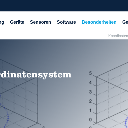
ng
Geräte
Sensoren
Software
Besonderheiten
Ge
Koordinate
rdinatensystem