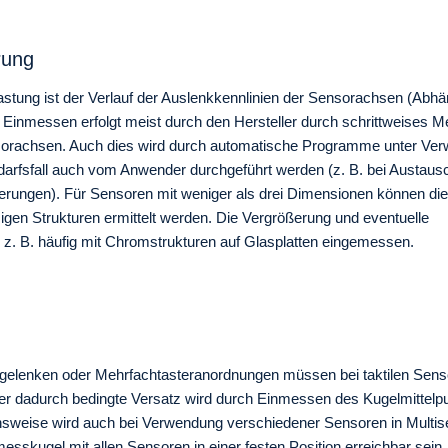
rung
astung ist der Verlauf der Auslenkkennlinien der Sensorachsen (Abhä
Einmessen erfolgt meist durch den Hersteller durch schrittweises 
sorachsen. Auch dies wird durch automatische Programme unter Ve
darfsfall auch vom Anwender durchgeführt werden (z. B. bei Austaus
rungen). Für Sensoren mit weniger als drei Dimensionen können die
gen Strukturen ermittelt werden. Die Vergrößerung und eventuelle
 z. B. häufig mit Chromstrukturen auf Glasplatten eingemessen.
lenken oder Mehrfachtasteranordnungen müssen bei taktilen Senso
Der dadurch bedingte Versatz wird durch Einmessen des Kugelmittelp
ensweise wird auch bei Verwendung verschiedener Sensoren in Multis
sskugel mit allen Sensoren in einer festen Position erreichbar sei