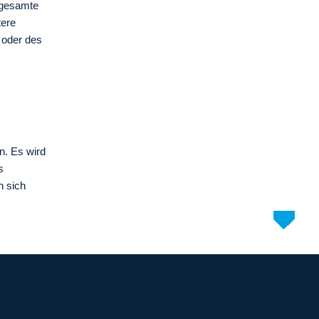
r gesamte
tere
 oder des
n. Es wird
s
n sich