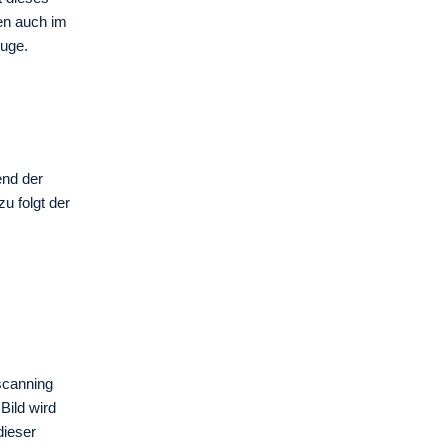
en auch im
uge.
end der
u folgt der
scanning
ild wird
dieser