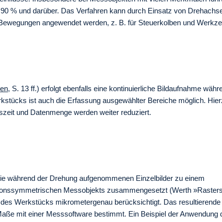
 90 % und darüber. Das Verfahren kann durch Einsatz von Drehachs
 Bewegungen angewendet werden, z. B. für Steuerkolben und Werkze
ren
, S. 13 ff.) erfolgt ebenfalls eine kontinuierliche Bildaufnahme währ
stücks ist auch die Erfassung ausgewählter Bereiche möglich. Hierz
szeit und Datenmenge werden weiter reduziert.
ie während der Drehung aufgenommenen Einzelbilder zu einem
ationssymmetrischen Messobjekts zusammengesetzt (Werth »Raster
s Werkstücks mikrometergenau berücksichtigt. Das resultierende B
 Maße mit einer Messsoftware bestimmt. Ein Beispiel der Anwendung 